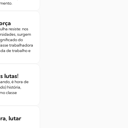
amento.
orça
lha resiste: nos
versidades, surgem
ignificado do
lasse trabalhadora
ada de trabalho e
 lutas!
hando, é hora de
o) história,
omo classe
a, lutar