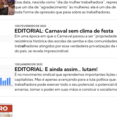
Essa data, nascida como “dia da mulher trabalhadora”, repre
que um dia de “agradecimento” às mulheres: ela é um dia de l
toda forma de opressão que pesa sobre as trabalhadoras.
1 DE FEVEREIRO
DE 2025
EDITORIAL:
Carnaval sem clima de festa
Em uma época em que o Carnaval passou a ser “propriedade”
resistência histórica das escolas de samba e das comunidad
trab
al
hadores atingidos por essa verdadeira privatização da 
do país, se revela imprescindível.
1 DE JANEIRO
DE 2025
EDITORIAL:
E ainda assim… lutam!
É no movimento sindical que aprendemos importantes lições 
capitalistas. Mas é apenas avançando para a luta política que 
trabalhadora pode exercer todo o seu potencial, o potencial 
amarras, tomar o poder em suas mãos e construir o socialis