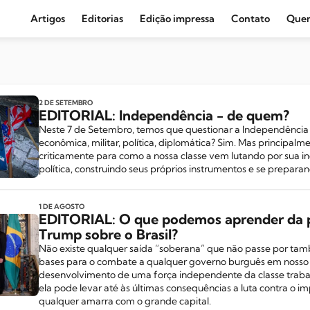
Artigos
Editorias
Edição impressa
Contato
Que
Agronegócio e Clima
Amazônia
Cultura e Movimentos Sociais
2 DE SETEMBRO
EDITORIAL: Independência - de quem?
Economia
Neste 7 de Setembro, temos que questionar a Independência 
econômica, militar, política, diplomática? Sim. Mas principal
Editoriais
criticamente para como a nossa classe vem lutando por sua 
política, construindo seus próprios instrumentos e se preparand
Internacional
Juventude
1 DE AGOSTO
EDITORIAL: O que podemos aprender da 
Opinião
Trump sobre o Brasil?
Não existe qualquer saída “soberana” que não passe por tam
Política
bases para o combate a qualquer governo burguês em nosso p
desenvolvimento de uma força independente da classe traba
Segurança Pública
ela pode levar até às últimas consequências a luta contra o i
qualquer amarra com o grande capital.
Sindical