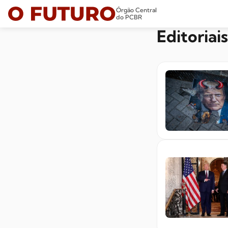
Órgão Central
do PCBR
Editoriais