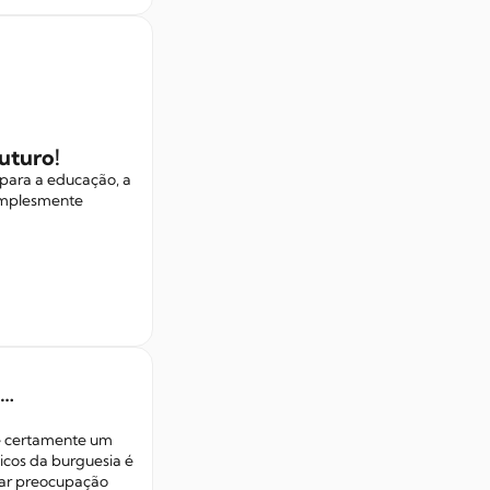
uturo!
 para a educação, a
simplesmente
e…
 é certamente um
icos da burguesia é
rar preocupação