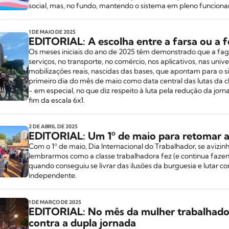
social, mas, no fundo, mantendo o sistema em pleno funcion
1 DE MAIO
DE 2025
EDITORIAL: A escolha entre a farsa ou a f
Os meses iniciais do ano de 2025 têm demonstrado que a fagu
serviços, no transporte, no comércio, nos aplicativos, nas uni
mobilizações reais, nascidas das bases, que apontam para o s
primeiro dia do mês de maio como data central das lutas da c
- em especial, no que diz respeito à luta pela redução da jorn
fim da escala 6x1.
2 DE ABRIL
DE 2025
EDITORIAL: Um 1º de maio para retomar as
Com o 1º de maio, Dia Internacional do Trabalhador, se avizin
lembrarmos como a classe trabalhadora fez (e continua fazend
quando conseguiu se livrar das ilusões da burguesia e lutar c
independente.
1 DE MARÇO
DE 2025
EDITORIAL: No mês da mulher trabalhador
contra a dupla jornada