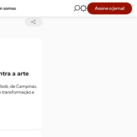
Assine o Jornal
m somos
tra a arte
 Fbob, de Campinas,
e transformação e