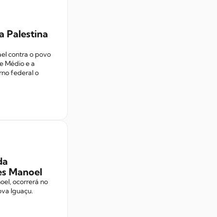
a Palestina
ael contra o povo
te Médio e a
rno federal o
da
es Manoel
oel, ocorrerá no
ova Iguaçu.