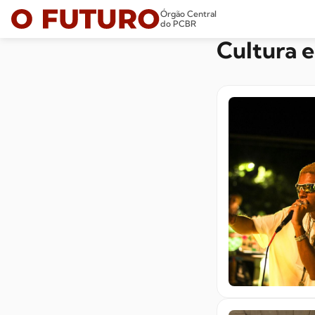
Órgão Central
do PCBR
Cultura 