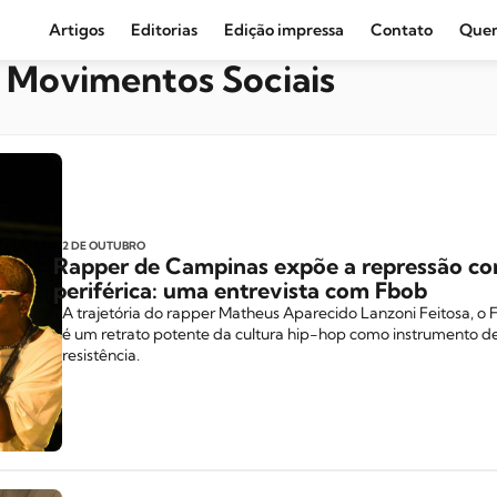
Artigos
Editorias
Edição impressa
Contato
Que
e Movimentos Sociais
Agronegócio e Clima
Amazônia
Cultura e Movimentos Sociais
Economia
Editoriais
2 DE OUTUBRO
Rapper de Campinas expõe a repressão con
Internacional
periférica: uma entrevista com Fbob
A trajetória do rapper Matheus Aparecido Lanzoni Feitosa, o
Juventude
é um retrato potente da cultura hip-hop como instrumento d
resistência.
Opinião
Política
Segurança Pública
Sindical