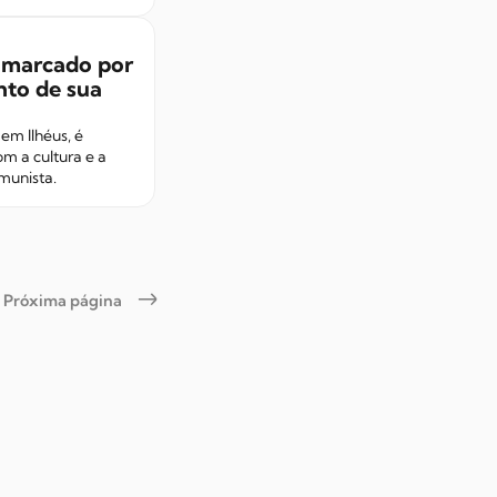
é marcado por
nto de sua
em Ilhéus, é
m a cultura e a
omunista.
Próxima página