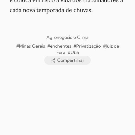
e coloca em risco a vida dos trabalhadores a
cada nova temporada de chuvas.
Agronegócio e Clima
#Minas Gerais
#enchentes
#Privatização
#Juiz de
Fora
#Ubá
Compartilhar
Copyright © Jornal O Futuro, 2026. Todos os direitos reservados.