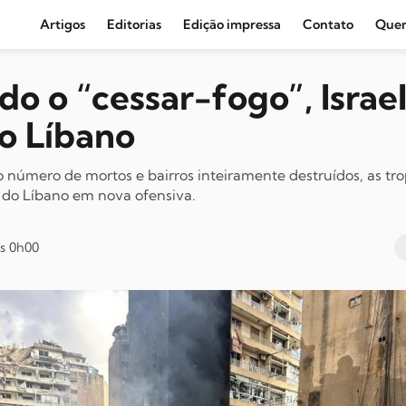
Artigos
Editorias
Edição impressa
Contato
Que
Agronegócio e Clima
do o “cessar-fogo”, Israe
Amazônia
do Líbano
Cultura e Movimentos Sociais
Economia
úmero de mortos e bairros inteiramente destruídos, as tro
 do Líbano em nova ofensiva.
Editoriais
Internacional
às 0h00
Juventude
Opinião
Política
Segurança Pública
Sindical