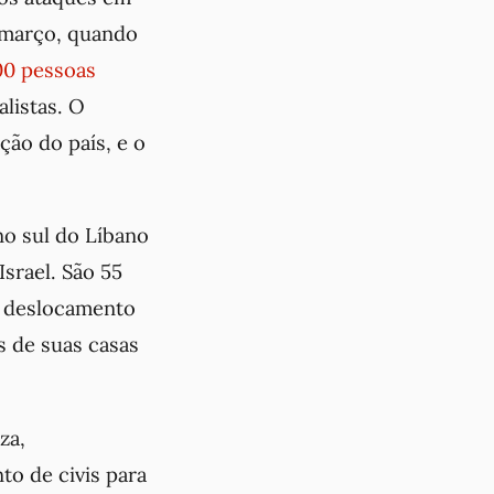
e março, quando
00 pessoas
listas. O
ção do país, e o
 no sul do Líbano
srael. São 55
e deslocamento
s de suas casas
za,
o de civis para