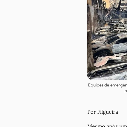
Equipes de emergênc
p
Por Filgueira
Mesmo após um c