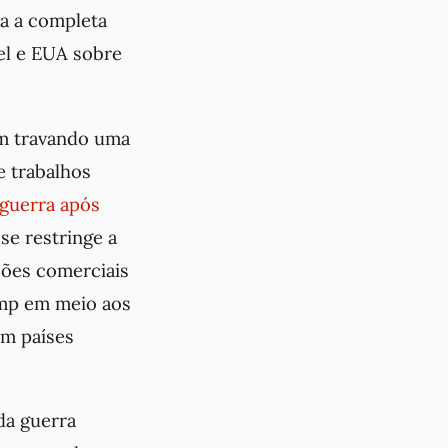
a a completa
ael e EUA sobre
 travando uma
e trabalhos
 guerra após
se restringe a
ções comerciais
ump em meio aos
em países
da guerra