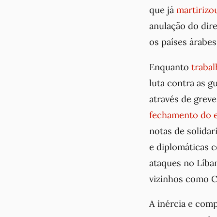
que já
martirizo
anulação do dire
os países árabes
Enquanto
traba
luta contra as g
através de greve
fechamento do 
notas de solida
e diplomáticas 
ataques no Líban
vizinhos como Cu
A inércia e comp