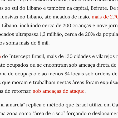
as ao sul do Líbano e também na capital, Beirute. D
ofensivas no Líbano, até meados de maio,
mais de
2.7
 Líbano, incluindo cerca de 200 crianças e nove jorna
cados ultrapassa 1,2 milhão, cerca de 20% da popula
os soma mais de 8 mil.
a
do Intercept Brasil, mais de 130 cidades e vilarejos
te ocupados ou se encontram sob ameaça direta de I
zona de ocupação e ao menos 84 locais sob ordens d
as que moram e trabalham nestas áreas foram expulsa
as de retornar,
sob ameaças de ataque
.
nha amarela” replica o método que Israel utiliza em Ga
a zona como “área de risco” forçando o deslocament