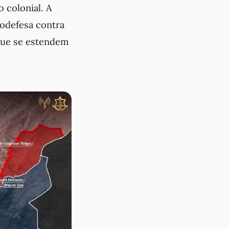
o colonial. A
todefesa contra
 que se estendem