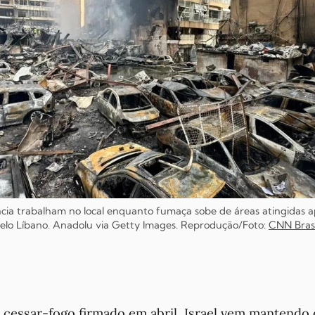
ia trabalham no local enquanto fumaça sobe de áreas atingidas ap
elo Líbano. Anadolu via Getty Images. Reprodução/Foto:
CNN Brasi
essar-fogo firmado em abril, Israel vem mantendo 