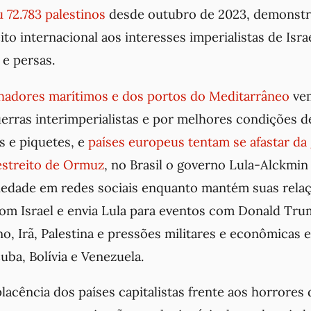
u 72.783 palestinos
desde outubro de 2023, demonstr
ito internacional aos interesses imperialistas de Isr
 e persas.
lhadores marítimos e dos portos do Meditarrâneo
vem
uerras interimperialistas e por melhores condições d
s e piquetes, e
países europeus tentam se afastar da
estreito de Ormuz
, no Brasil o governo Lula-Alckmin 
riedade em redes sociais enquanto mantém suas rela
com Israel e envia Lula para eventos com Donald Tr
o, Irã, Palestina e pressões militares e econômicas 
ba, Bolívia e Venezuela.
lacência dos países capitalistas frente aos horrores 