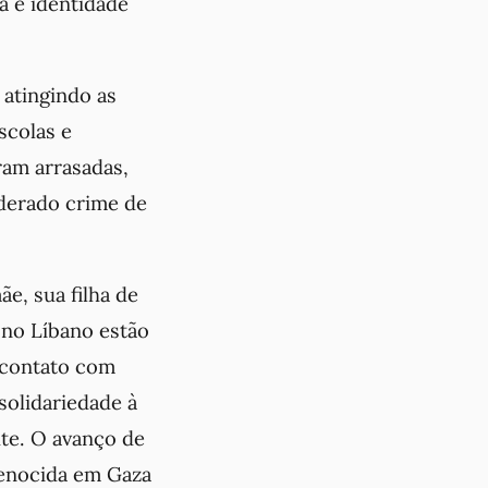
a e identidade
 atingindo as
scolas e
ram arrasadas,
iderado crime de
ãe, sua filha de
s no Líbano estão
m contato com
solidariedade à
ute. O avanço de
genocida em Gaza