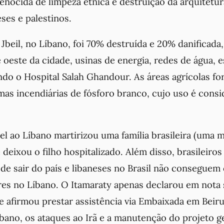
enocida de limpeza étnica e destruição da arquitetur
ses e palestinos.
 Jbeil, no Líbano, foi 70% destruída e 20% danificada,
 e oeste da cidade, usinas de energia, redes de água, e
indo o Hospital Salah Ghandour. As áreas agrícolas fo
mas incendiárias de fósforo branco, cujo uso é cons
el ao Líbano martirizou uma família brasileira (uma m
 e deixou o filho hospitalizado. Além disso, brasileiro
 de sair do país e libaneses no Brasil não consegue
res no Líbano. O Itamaraty apenas declarou em nota 
 e afirmou prestar assistência via Embaixada em Beir
Líbano, os ataques ao Irã e a manutenção do projeto 