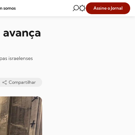
Assine o Jornal
m somos
l avança
pas israelenses
Compartilhar