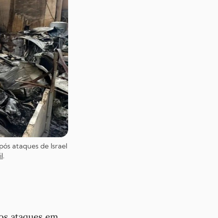
ós ataques de Israel
l
.
os ataques em