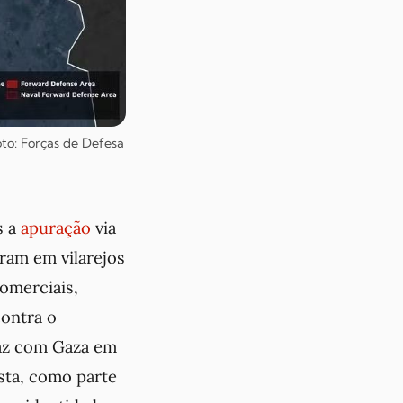
oto: Forças de Defesa
s a
apuração
via
ram em vilarejos
comerciais,
contra o
faz com Gaza em
ista, como parte