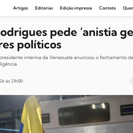
Artigos
Editorias
Edição impressa
Contato
Que
Agronegócio e Clima
odrigues pede ‘anistia ger
Amazônia
es políticos
Cultura e Movimentos Sociais
Economia
 presidente interina da Venezuela anunciou o fechamento da
ligência.
Editoriais
Internacional
26 às 21h00
Juventude
Opinião
Política
Segurança Pública
Sindical