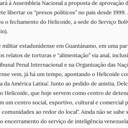
ará à Assembleia Nacional a proposta de aprovação d
e libertar os “presos políticos” no país desde 1999.
 o fechamento do Helicoide, a sede do Serviço Boli
in).
e militar estadunidense em Guantánamo, em uma par
os relatos de torturas e “alimentação” via anal, inclu
ibunal Penal Internacional e na Organização das Naç
ense vem, já há um tempo, apontando o Helicoide co
a da América Latina’. Junto ao pedido de anistia, Del
do Helicoide, que hoje servem como centro de deten
 um centro social, esportivo, cultural e comercial pa
as comunidades ao redor do local
". Ainda não se sabe
 o encerramento do serviço de inteligência venezuel