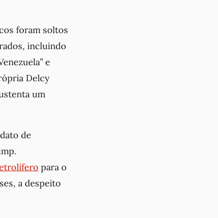
icos foram soltos
rados, incluindo
Venezuela” e
rópria Delcy
sustenta um
ndato de
ump.
etrolífero
para o
ses, a despeito