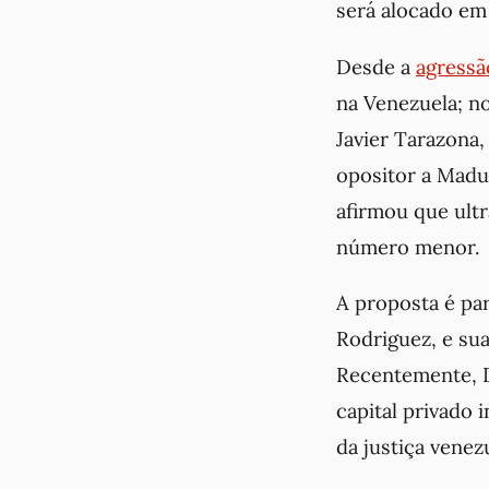
será alocado em
Desde a
agressã
na Venezuela; no
Javier Tarazona,
opositor a Madur
afirmou que ult
número menor.
A proposta é pa
Rodriguez, e sua
Recentemente, D
capital privado 
da justiça venezu