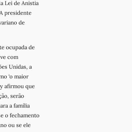
a Lei de Anistia
 A presidente
variano de
te ocupada de
sive com
ões Unidas, a
mo ‘o maior
cy afirmou que
ção, serão
ra a família
 se o fechamento
ano ou se ele