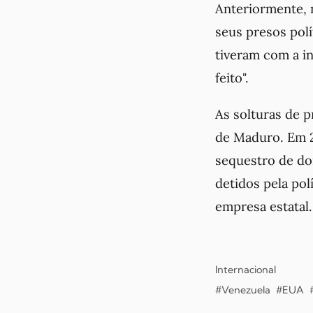
Anteriormente, n
seus presos polí
tiveram com a i
feito
".
As solturas de p
de Maduro. Em 2
sequestro de doi
detidos pela pol
empresa estatal.
Internacional
#Venezuela
#EUA