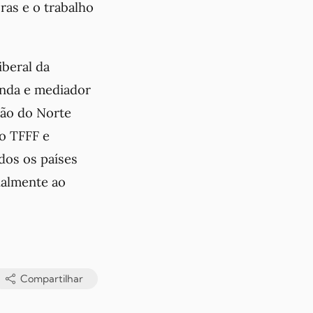
ras e o trabalho
iberal da
anda e mediador
ção do Norte
io TFFF e
dos os países
ualmente ao
Compartilhar