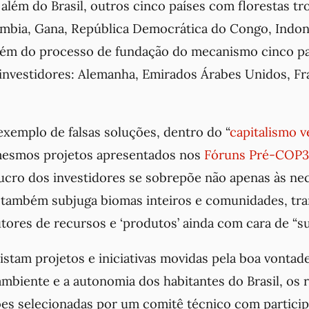
lém do Brasil, outros cinco países com florestas tr
lômbia, Gana, República Democrática do Congo, Indon
ém do processo de fundação do mecanismo cinco pa
investidores: Alemanha, Emirados Árabes Unidos, Fr
exemplo de falsas soluções, dentro do “
capitalismo v
mesmos projetos apresentados nos
Fóruns Pré-COP
lucro dos investidores se sobrepõe não apenas às ne
 também subjuga biomas inteiros e comunidades, t
ores de recursos e ‘produtos’ ainda com cara de “su
stam projetos e iniciativas movidas pela boa vontad
mbiente e a autonomia dos habitantes do Brasil, os 
ões selecionadas por um comitê técnico com partici