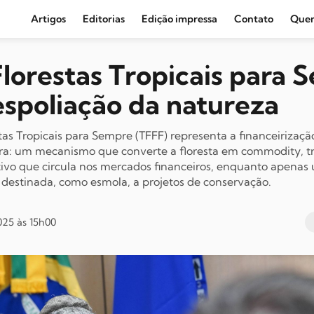
Artigos
Editorias
Edição impressa
Contato
Que
Agronegócio e Clima
lorestas Tropicais para 
Amazônia
espoliação da natureza
Cultura e Movimentos Sociais
Economia
as Tropicais para Sempre (TFFF) representa a financeirizaç
ra: um mecanismo que converte a floresta em
commodity
, 
Editoriais
ivo que circula nos mercados financeiros, enquanto apenas 
Internacional
destinada, como esmola, a projetos de conservação.
Juventude
25 às 15h00
Opinião
Política
Segurança Pública
Sindical