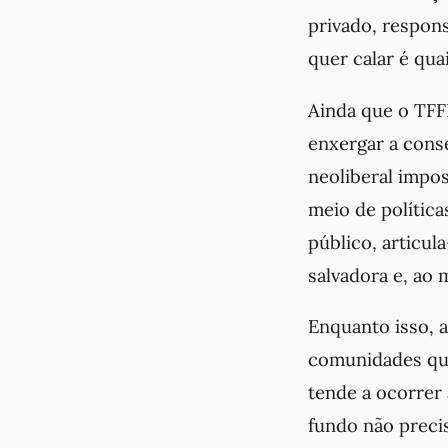
privado, respon
quer calar é qua
Ainda que o TFF
enxergar a cons
neoliberal impos
meio de polític
público, articul
salvadora e, ao 
Enquanto isso, a
comunidades que
tende a ocorrer 
fundo não preci