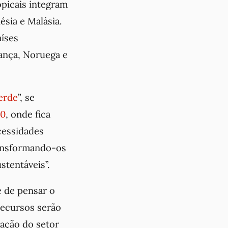
opicais integram
ésia e Malásia.
íses
ança, Noruega e
erde
”, se
30
, onde fica
cessidades
ransformando-os
stentáveis”.
e de pensar o
recursos serão
pação do setor