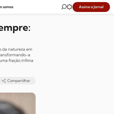
Assine o Jornal
m somos
Sempre:
ão da natureza em
transformando-a
uma fração ínfima
Compartilhar