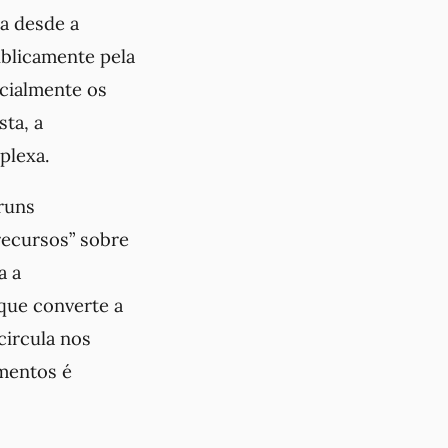
da desde a
blicamente pela
ecialmente os
sta, a
plexa.
runs
recursos” sobre
a a
que converte a
circula nos
mentos é