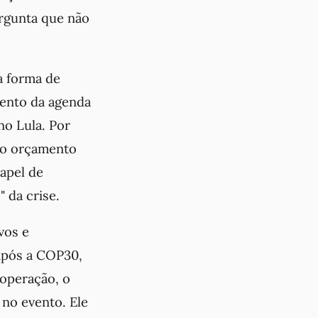
ergunta que não
a forma de
mento da agenda
no Lula. Por
s o orçamento
papel de
 da crise.
vos e
Após a COP30,
 operação, o
 no evento. Ele