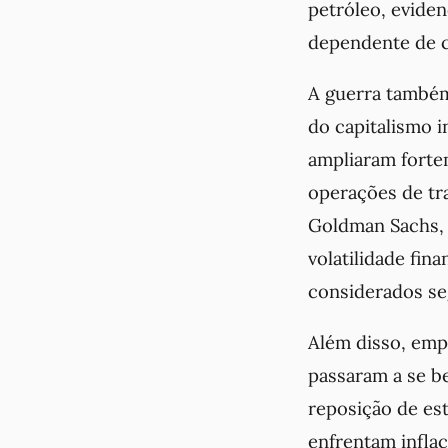
petróleo, evide
dependente de c
A guerra também
do capitalismo i
ampliaram forte
operações de tr
Goldman Sachs, 
volatilidade fin
considerados se
Além disso, emp
passaram a se b
reposição de es
enfrentam infla