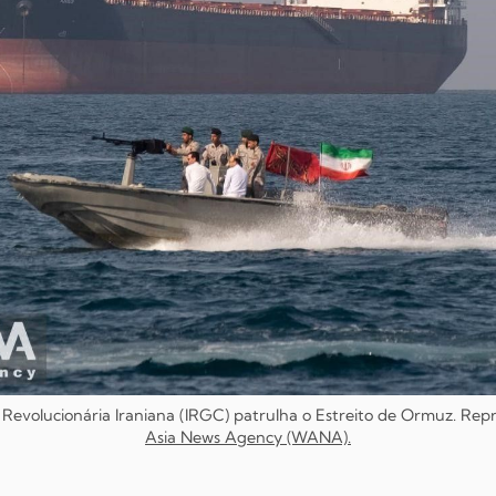
evolucionária Iraniana (IRGC) patrulha o Estreito de Ormuz. Rep
Asia News Agency (WANA)
.