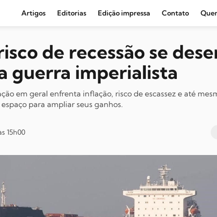
Artigos
Editorias
Edição impressa
Contato
Que
Agronegócio e Clima
 risco de recessão se des
Amazônia
a guerra imperialista
Cultura e Movimentos Sociais
Economia
ão em geral enfrenta inflação, risco de escassez e até mes
espaço para ampliar seus ganhos.
Editoriais
Internacional
às 15h00
Juventude
Opinião
Política
Segurança Pública
Sindical