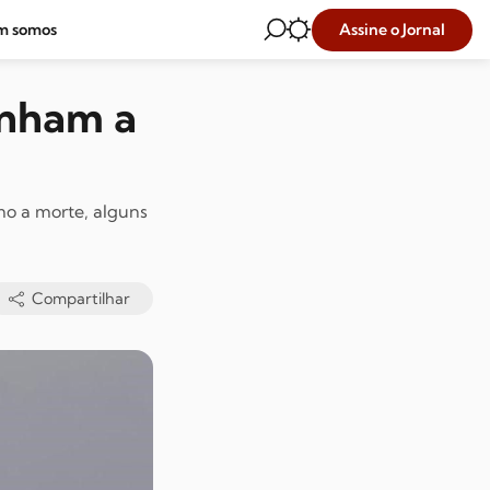
Assine o Jornal
m somos
enham a
mo a morte, alguns
Compartilhar