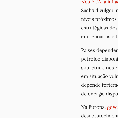
Nos EUA, a infl
Sachs divulgou r
níveis próximos
estratégicas do
em refinarias e 
Países dependen
petróleo disponí
sobretudo nos E
em situação vuln
depende forteme
de energia dispo
Na Europa,
gove
desabasteciment