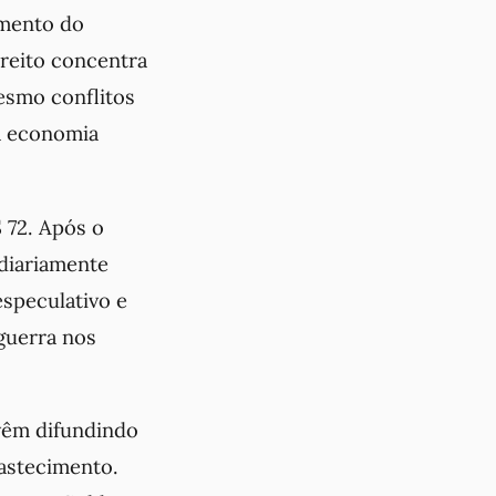
amento do
treito concentra
Mesmo conflitos
a economia
$ 72. Após o
 diariamente
especulativo e
guerra nos
 vêm difundindo
bastecimento.