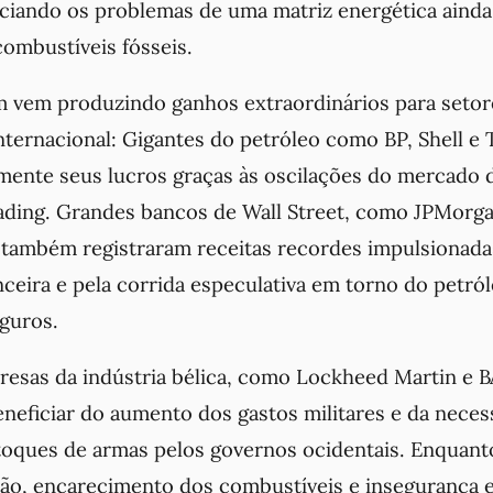
nciando os problemas de uma matriz energética aind
ombustíveis fósseis.
 vem produzindo ganhos extraordinários para setor
nternacional: Gigantes do petróleo como BP, Shell e 
mente seus lucros graças às oscilações do mercado d
ading. Grandes bancos de Wall Street, como JPMorg
também registraram receitas recordes impulsionada
anceira e pela corrida especulativa em torno do petról
guros.
resas da indústria bélica, como Lockheed Martin e 
eneficiar do aumento dos gastos militares e da neces
toques de armas pelos governos ocidentais. Enquant
ção, encarecimento dos combustíveis e insegurança 