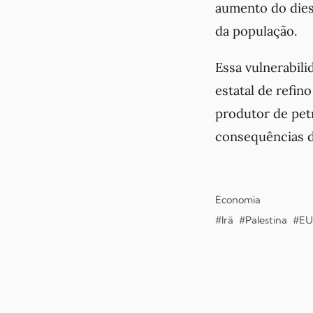
aumento do diese
da população.
Essa vulnerabili
estatal de refin
produtor de petr
consequências d
Economia
#Irã
#Palestina
#E