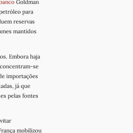
banco
Goldman
petróleo para
cluem reservas
lumes mantidos
os. Embora haja
as concentram-se
de importações
adas, já que
es pelas fontes
vitar
França mobilizou