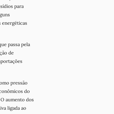
sídios para
lguns
 energéticas
que passa pela
ção de
mportações
como pressão
 econômicos do
. O aumento dos
va ligada ao