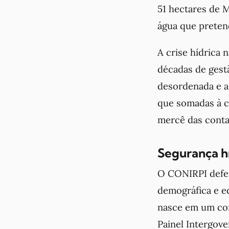
51 hectares de M
água que preten
A crise hídrica 
décadas de gestã
desordenada e a 
que somadas à c
mercê das contas
Segurança hí
O CONIRPI defen
demográfica e e
nasce em um co
Painel Intergov