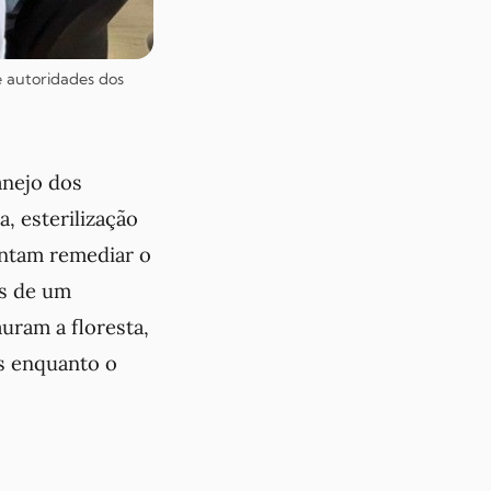
e autoridades dos
anejo dos
, esterilização
entam remediar o
as de um
uram a floresta,
os enquanto o