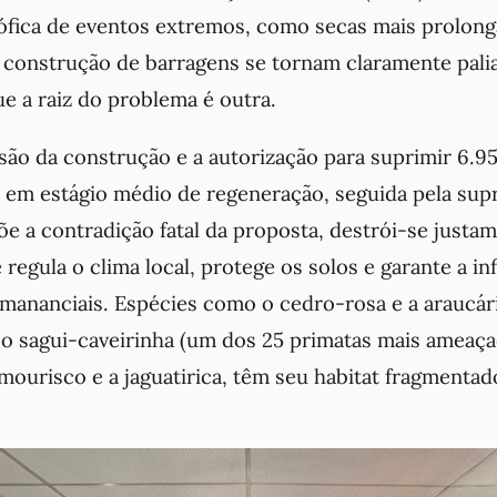
rófica de eventos extremos, como secas mais prolong
construção de barragens se tornam claramente palia
e a raiz do problema é outra.
são da construção e a autorização para suprimir 6.9
a em estágio médio de regeneração, seguida pela supr
õe a contradição fatal da proposta, destrói-se justa
regula o clima local, protege os solos e garante a inf
 mananciais. Espécies como o cedro-rosa e a araucári
 sagui-caveirinha (um dos 25 primatas mais ameaç
-mourisco e a jaguatirica, têm seu habitat fragmentad