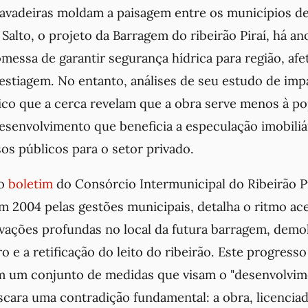
avadeiras moldam a paisagem entre os municípios d
e Salto, o projeto da Barragem do ribeirão Piraí, há a
messa de garantir segurança hídrica para região, af
estiagem. No entanto, análises de seu estudo de imp
ico que a cerca revelam que a obra serve menos à po
senvolvimento que beneficia a especulação imobiliá
sos públicos para o setor privado.
do
boletim
do Consórcio Intermunicipal do Ribeirão P
m 2004 pelas gestões municipais, detalha o ritmo ac
vações profundas no local da futura barragem, demo
o e a retificação do leito do ribeirão. Este progresso
m um conjunto de medidas que visam o "desenvolvi
scara uma contradição fundamental: a obra, licencia