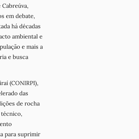
e Cabreúva,
nos em debate,
etada há décadas
acto ambiental e
pulação e mais a
ria e busca
iraí (CONIRPI),
elerado das
lições de rocha
 técnico,
mento
da para suprimir