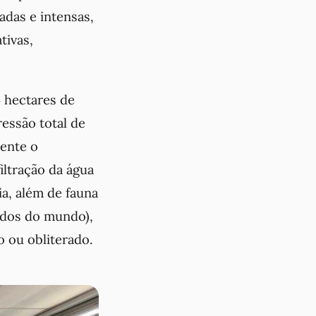
adas e intensas,
tivas,
5 hectares de
essão total de
mente o
iltração da água
a, além de fauna
ados do mundo),
o ou obliterado.