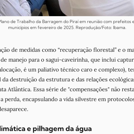
Plano de Trabalho da Barragem do Piraí em reunião com prefeitos 
municípios em fevereiro de 2025. Reprodução/Foto: Ibama.
ção de medidas como “recuperação florestal” e o m
 de manejo para o sagui-caveirinha, que inclui captura
alocação, é um paliativo técnico caro e complexo), t
l da destruição da estrutura e das relações ecológic
a Atlântica. Essa série de "compensações" não resta
 a perda, encapsulando a vida silvestre em protocol
 desaparece.
climática e pilhagem da água