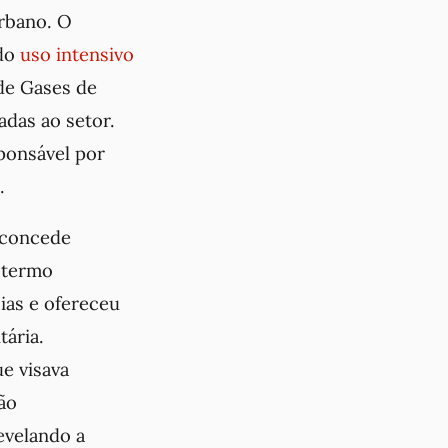
rbano. O
 do
uso intensivo
de Gases de
adas ao setor.
ponsável por
.
 concede
 termo
ias e ofereceu
tária.
e visava
ão
evelando a