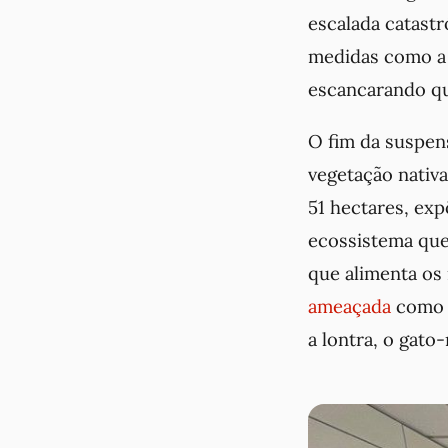
escalada catast
medidas como a 
escancarando qu
O fim da suspen
vegetação nativ
51 hectares, exp
ecossistema que 
que alimenta os
ameaçada
como o
a lontra, o gato