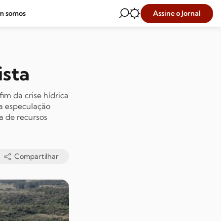
Assine o Jornal
m somos
ista
im da crise hídrica
 a especulação
a de recursos
Compartilhar