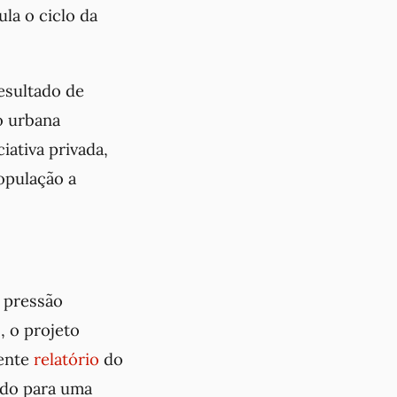
la o ciclo da
esultado de
o urbana
iativa privada,
opulação a
 pressão
, o projeto
cente
relatório
do
ndo para uma