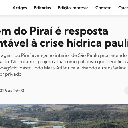
Artigos
Editorias
Edição impressa
Contato
Que
Agronegócio e Clima
m do Piraí é resposta
Amazônia
tável à crise hídrica paul
Cultura e Movimentos Sociais
Economia
agem do Piraí avança no interior de São Paulo prometendo f
 Salto. No entanto, projeto atua como paliativo que beneficia
Editoriais
ronegócio, destruindo Mata Atlântica e visando a transferênci
Internacional
or privado.
Juventude
026 às 15h00
Opinião
Política
Segurança Pública
Sindical