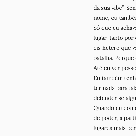
da sua vibe”. Se
nome, eu também
Só que eu achava
lugar, tanto po
cis hétero que 
batalha. Porque
Até eu ver pess
Eu também tenho
ter nada para fa
defender se algu
Quando eu comec
de poder, a par
lugares mais per