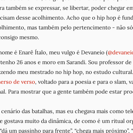
ra também se expressar, se libertar, poder chegar e
isam desse acolhimento. Acho que o hip hop é fun
colhimento, mas também pelo pertencimento
- não só
 consigo mesmo.
ome é Enarê Ítalo, meu vulgo é Devaneio (
@devane
 tenho 26 anos e moro em Sarandi. Sou professor de
fazendo meu mestrado no hip hop, no estudo cultural
erso de verso
, voltado para a poesia e para o slam, v
inal. Para mostrar que a gente também pode estar pro
o cenário das batalhas, mas eu chegava mais como tel
a e gostava muito da dinâmica, de como é um ritual o
dá um passinho para frente”, “chega mais próximo”, 