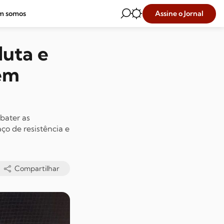
Assine o Jornal
m somos
luta e
 em
bater as
ço de resistência e
Compartilhar