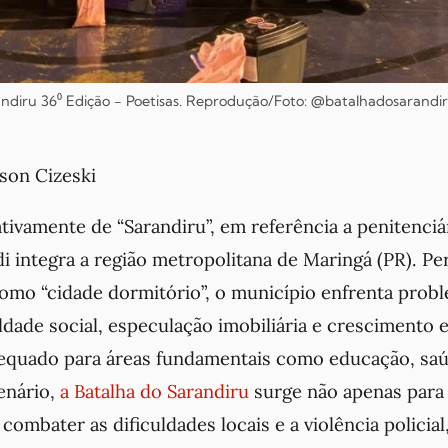
ndiru 36⁰ Edição - Poetisas. Reprodução/Foto: @batalhadosarandir
son Cizeski
tivamente de “Sarandiru”, em referência a penitenciá
i integra a região metropolitana de Maringá (PR). Pe
omo “cidade dormitório”, o município enfrenta prob
ldade social, especulação imobiliária e crescimento
equado para áreas fundamentais como educação, saú
enário,
a Batalha do Sarandiru
surge não apenas para 
combater as dificuldades locais e a violência polici