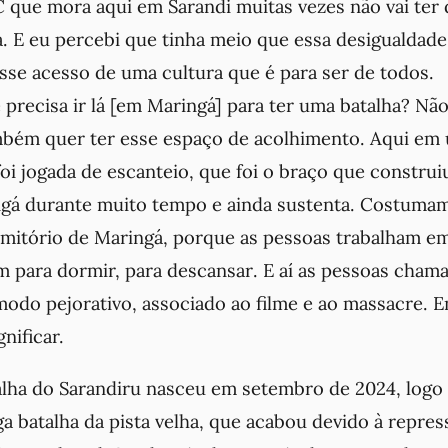
que mora aqui em Sarandi muitas vezes não vai ter d
a. E eu percebi que tinha meio que essa desigualdad
sse acesso de uma cultura que é para ser de todos.
 precisa ir lá [em Maringá] para ter uma batalha? N
mbém quer ter esse espaço de acolhimento. Aqui em
oi jogada de escanteio, que foi o braço que construi
gá durante muito tempo e ainda sustenta. Costuma
rmitório de Maringá, porque
as pessoas trabalham e
m para dormir, para descansar
. E aí as pessoas cham
do pejorativo, associado ao filme e ao massacre. 
nificar.
alha do Sarandiru nasceu em setembro de 2024, log
ga batalha da pista velha, que acabou devido à repress