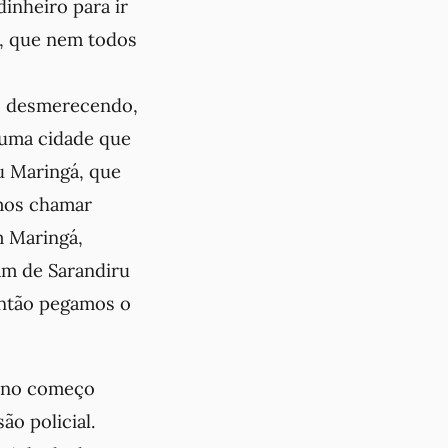
inheiro para ir
e, que nem todos
ão desmerecendo,
 uma cidade que
u Maringá, que
mos chamar
m Maringá,
am de Sarandiru
Então pegamos o
o no começo
ão policial.