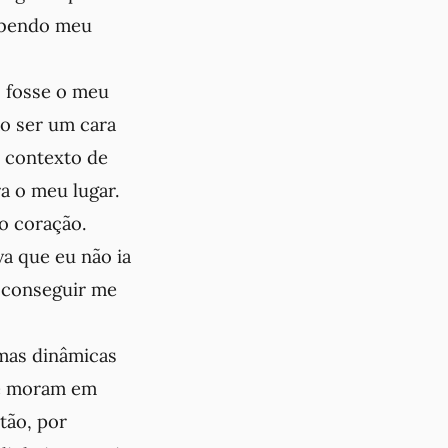
sabendo meu
o fosse o meu
ão ser um cara
e contexto de
a o meu lugar.
o coração.
a que eu não ia
a conseguir me
mas dinâmicas
ue moram em
tão, por