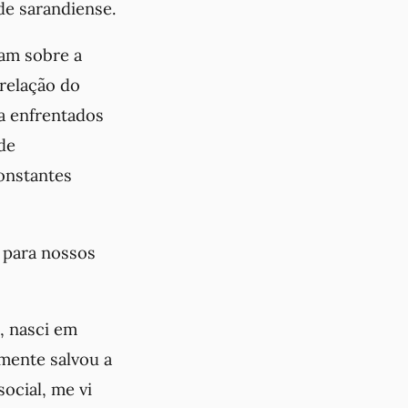
de sarandiense.
gam sobre a
 relação do
a enfrentados
de
constantes
 para nossos
, nasci em
mente salvou a
ocial, me vi