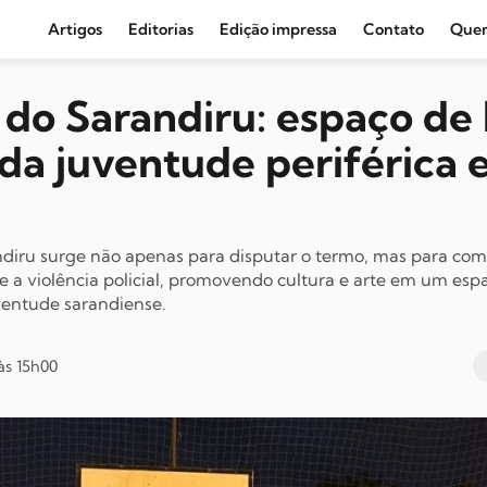
Artigos
Editorias
Edição impressa
Contato
Que
Agronegócio e Clima
 do Sarandiru: espaço de 
Amazônia
 da juventude periférica
Cultura e Movimentos Sociais
Economia
Editoriais
ndiru surge não apenas para disputar o termo, mas para com
 e a violência policial, promovendo cultura e arte em um espa
Internacional
ventude sarandiense.
Juventude
Opinião
às 15h00
Política
Segurança Pública
Sindical