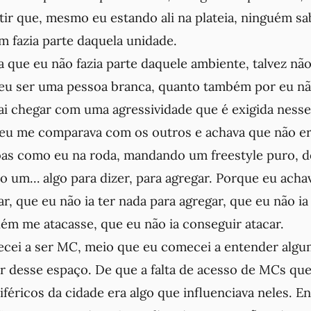
ntir que, mesmo eu estando ali na plateia, ninguém 
 fazia parte daquela unidade.
 que eu não fazia parte daquele ambiente, talvez nã
r eu ser uma pessoa branca, quanto também por eu n
vai chegar com uma agressividade que é exigida ness
 eu me comparava com os outros e achava que não er
oas como eu na roda, mandando um freestyle puro, d
 um… algo para dizer, para agregar. Porque eu achav
lar, que eu não ia ter nada para agregar, que eu não i
ém me atacasse, que eu não ia conseguir atacar.
ei a ser MC, meio que eu comecei a entender algu
tir desse espaço. De que a falta de acesso de MCs q
iféricos da cidade era algo que influenciava neles. En