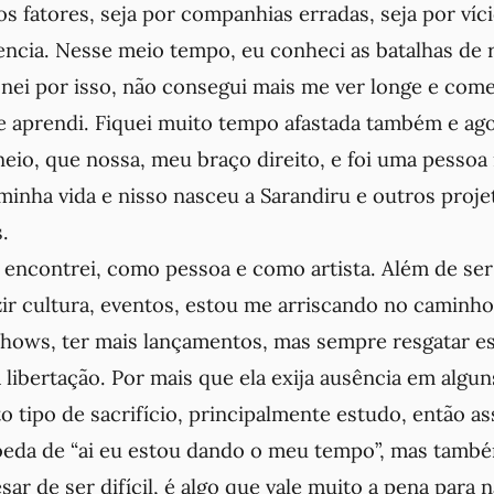
os fatores, seja por companhias erradas, seja por ví
encia. Nesse meio tempo, eu conheci as batalhas de 
nei por isso, não consegui mais me ver longe e comec
 aprendi. Fiquei muito tempo afastada também e agor
eio, que nossa, meu braço direito, e foi uma pessoa
minha vida e nisso nasceu a Sarandiru e outros proj
s.
e encontrei, como pessoa e como artista. Além de ser
ir cultura, eventos, estou me arriscando no caminho
shows, ter mais lançamentos, mas sempre resgatar es
 libertação. Por mais que ela exija ausência em alg
o tipo de sacrifício, principalmente estudo, então a
eda de “ai eu estou dando o meu tempo”, mas també
ar de ser difícil, é algo que vale muito a pena para 