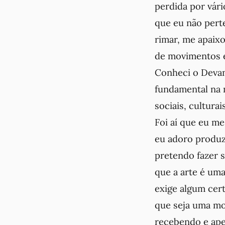
perdida por vári
que eu não pert
rimar, me apaixo
de movimentos e
Conheci o Devan
fundamental na 
sociais, culturai
Foi aí que eu m
eu adoro produz
pretendo fazer 
que a arte é uma
exige algum cert
que seja uma mo
recebendo e apes