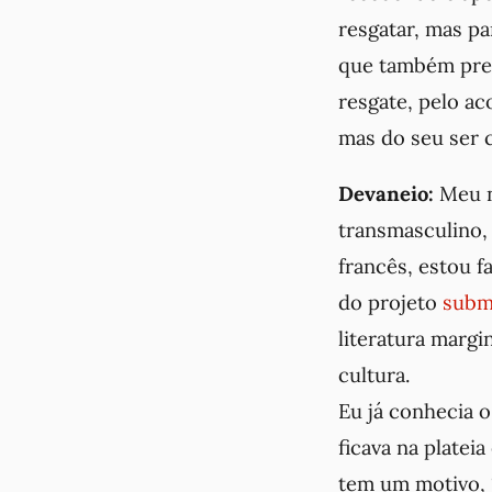
resgatar, mas pa
que também prec
resgate, pelo a
mas do seu ser
Devaneio:
Meu n
transmasculino,
francês, estou 
do projeto
subm
literatura marg
cultura.
Eu já conhecia 
ficava na platei
tem um motivo, “