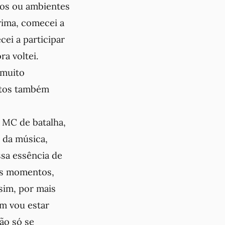
cios ou ambientes
rima, comecei a
ei a participar
a voltei.
 muito
etos também
 MC de batalha,
 da música,
sa essência de
uns momentos,
ssim, por mais
m vou estar
não só se