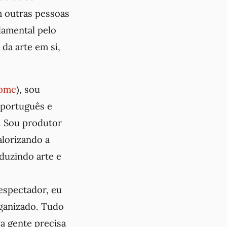
m outras pessoas
damental pelo
 da arte em si,
iomc
), sou
 português e
. Sou produtor
alorizando a
duzindo arte e
espectador, eu
rganizado. Tudo
“a gente precisa