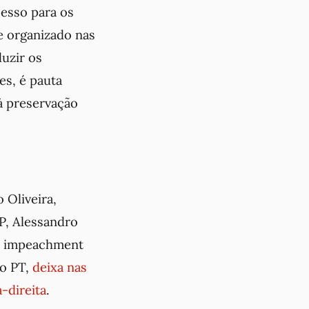
cesso para os
e organizado nas
duzir os
es, é pauta
 à preservação
 Oliveira,
PP, Alessandro
 o impeachment
do PT,
deixa nas
-direita
.