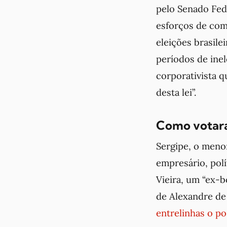
pelo Senado Fede
esforços de comb
eleições brasile
períodos de ine
corporativista q
desta lei”.
Como votara
Sergipe, o menor
empresário, polí
Vieira, um “ex-
de Alexandre de
entrelinhas o po