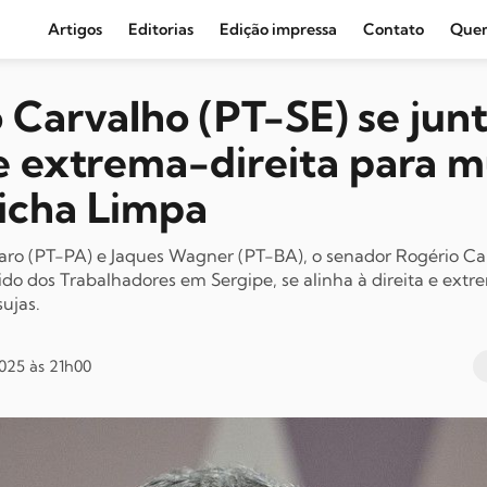
Artigos
Editorias
Edição impressa
Contato
Que
Agronegócio e Clima
 Carvalho (PT-SE) se junt
Amazônia
 e extrema-direita para 
Cultura e Movimentos Sociais
Ficha Limpa
Economia
Editoriais
aro (PT-PA) e Jaques Wagner (PT-BA), o senador Rogério Car
ido dos Trabalhadores em Sergipe, se alinha à direita e extr
Internacional
sujas.
Juventude
Opinião
025 às 21h00
Política
Segurança Pública
Sindical