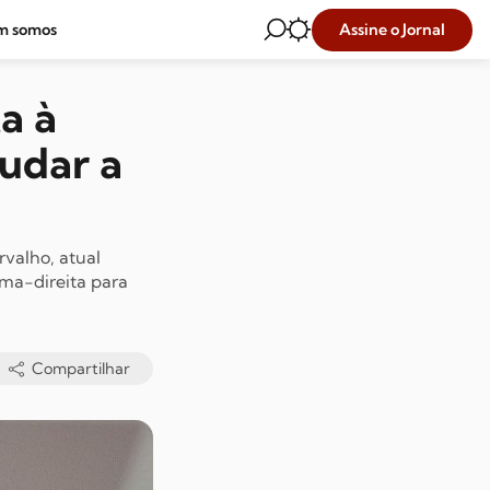
Assine o Jornal
m somos
a à
mudar a
valho, atual
ema-direita para
Compartilhar