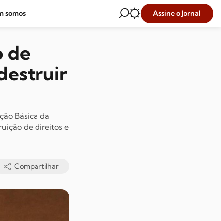
Assine o Jornal
m somos
o de
destruir
ção Básica da
uição de direitos e
Compartilhar