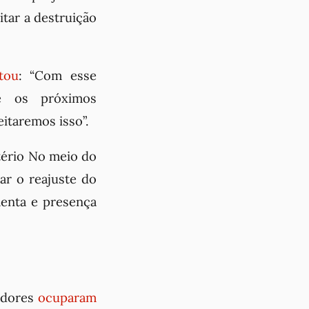
itar a destruição
tou
: “Com esse
 e os próximos
itaremos isso”.
tério No meio do
ar o reajuste do
menta e presença
eadores
ocuparam