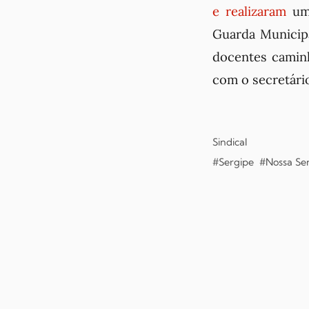
e realizaram
um 
Guarda Municipa
docentes camin
com o secretári
Sindical
#Sergipe
#Nossa Se