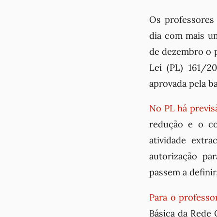
Os professores
dia com mais um
de dezembro o p
Lei (PL) 161/2
aprovada pela ba
No PL há previsã
redução e o co
atividade extra
autorização pa
passem a definir
Para o professo
Básica da Rede O