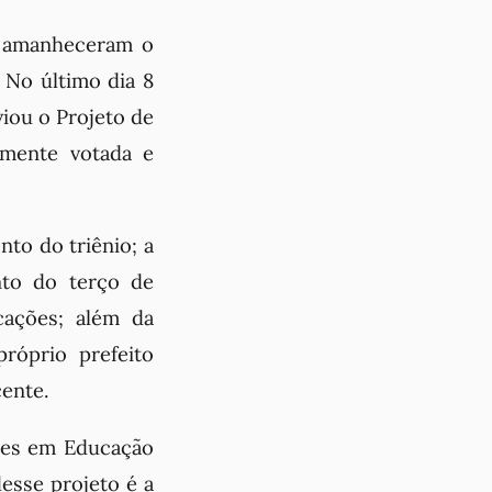
o amanheceram o
 No último dia 8
iou o Projeto de
amente votada e
nto do triênio; a
nto do terço de
cações; além da
róprio prefeito
cente.
ores em Educação
desse projeto é a