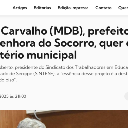
Artigos
Editorias
Edição impressa
Contato
Que
Agronegócio e Clima
Carvalho (MDB), prefeit
Amazônia
enhora do Socorro, quer 
Cultura e Movimentos Sociais
tério municipal
Economia
Editoriais
oberto, presidente do Sindicato dos Trabalhadores em Educa
ado de Sergipe (SINTESE), a "essência desse projeto é a destr
Internacional
o piso".
Juventude
Opinião
2025 às 21h00
Política
Segurança Pública
Sindical