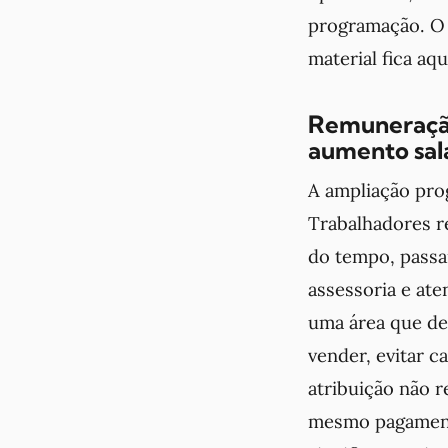
programação. O 
material fica aq
Remuneração
aumento sala
A ampliação pro
Trabalhadores r
do tempo, passa
assessoria e at
uma área que de
vender, evitar 
atribuição não r
mesmo pagamento