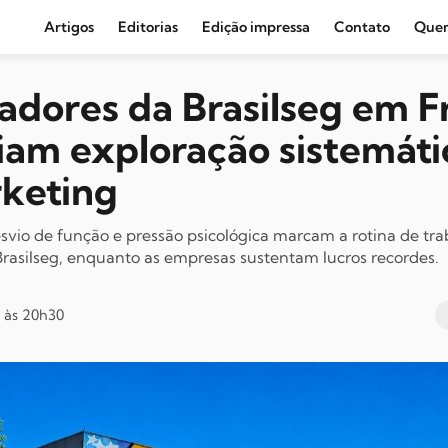
Artigos
Editorias
Edição impressa
Contato
Que
Agronegócio e Clima
adores da Brasilseg em F
Amazônia
am exploração sistemáti
Cultura e Movimentos Sociais
keting
Economia
Editoriais
svio de função e pressão psicológica marcam a rotina de tr
rasilseg, enquanto as empresas sustentam lucros recordes.
Internacional
Juventude
 às 20h30
Opinião
Política
Segurança Pública
Sindical