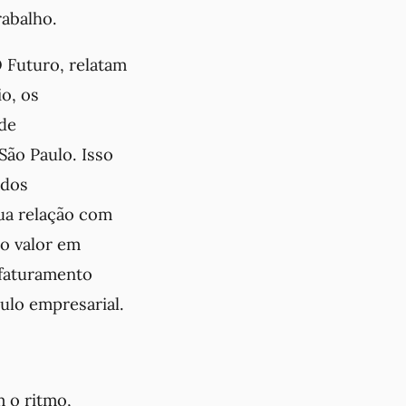
rabalho.
 Futuro, relatam
o, os
 de
São Paulo. Isso
ados
ua relação com
no valor em
 faturamento
culo empresarial.
m o ritmo,