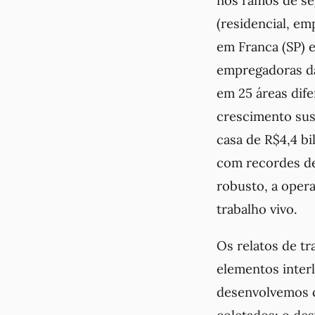
nos ramos de seg
(residencial, e
em Franca (SP) 
empregadoras da
em 25 áreas dif
crescimento sus
casa de R$4,4 b
com recordes de
robusto, a oper
trabalho vivo.
Os relatos de t
elementos inter
desenvolvemos c
coletados: o de