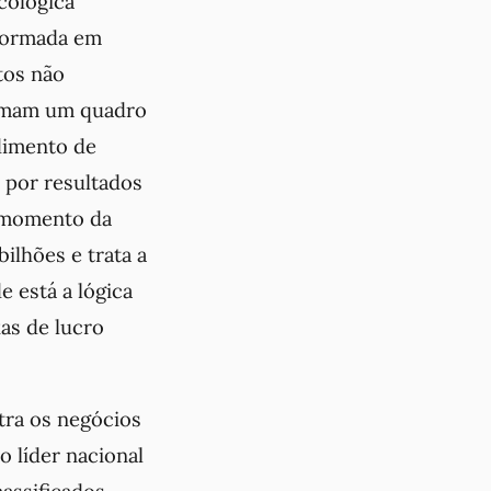
cológica
sformada em
tos não
ormam um quadro
ndimento de
 por resultados
o momento da
ilhões e trata a
e está a lógica
xas de lucro
tra os negócios
 líder nacional