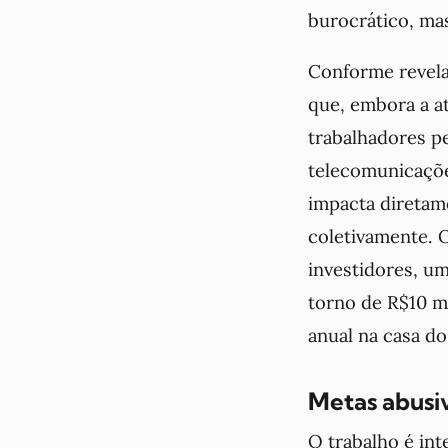
burocrático, mas
Conforme revela
que, embora a at
trabalhadores p
telecomunicações
impacta diretame
coletivamente. 
investidores, um
torno de R$10 m
anual na casa do
Metas abusiv
O trabalho é int