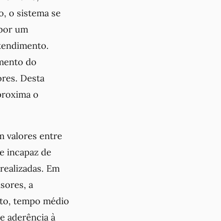
o, o sistema se
 por um
tendimento.
amento do
ores. Desta
aproxima o
m valores entre
 e incapaz de
realizadas. Em
sores, a
nto, tempo médio
 e aderência à