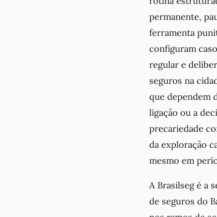
rotina estrutura
permanente, pau
ferramenta puni
configuram caso
regular e delib
seguros na cida
que dependem de
ligação ou a dec
precariedade com
da exploração cap
mesmo em períod
A Brasilseg é a
de seguros do B