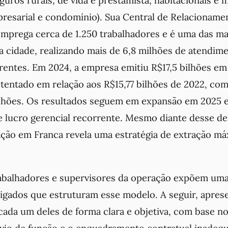
uros rurais, de vida e prestamista, habitacionais e 
mpresarial e condomínio). Sua Central de Relacionam
emprega cerca de 1.250 trabalhadores e é uma das ma
 cidade, realizando mais de 6,8 milhões de atendim
erentes. Em 2024, a empresa emitiu R$17,5 bilhões em
tentado em relação aos R$15,77 bilhões de 2022, com 
ilhões. Os resultados seguem em expansão em 2025 e 
 lucro gerencial recorrente. Mesmo diante desse 
ação em Franca revela uma estratégia de extração má
rabalhadores e supervisores da operação expõem uma
ligados que estruturam esse modelo. A seguir, apre
ada um deles de forma clara e objetiva, com base 
svio de função e o enquadramento contratual inadequ