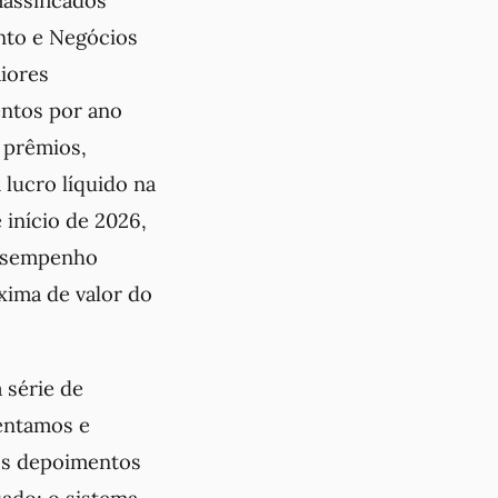
massificados
ento e Negócios
iores
entos por ano
 prêmios,
lucro líquido na
início de 2026,
desempenho
xima de valor do
 série de
sentamos e
nos depoimentos
ado; o sistema