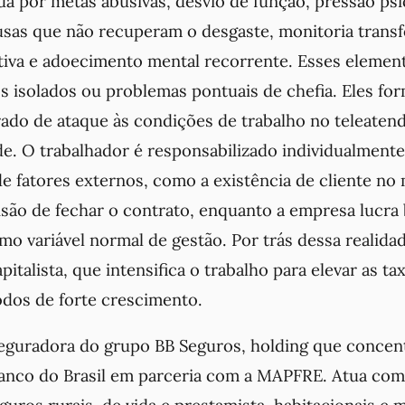
da por metas abusivas, desvio de função, pressão psi
sas que não recuperam o desgaste, monitoria tran
tiva e adoecimento mental recorrente. Esses elemen
s isolados ou problemas pontuais de chefia. Eles f
erado de ataque às condições de trabalho no teleate
de. O trabalhador é responsabilizado individualmente
 fatores externos, como a existência de cliente n
isão de fechar o contrato, enquanto a empresa lucra b
o variável normal de gestão. Por trás dessa realidad
italista, que intensifica o trabalho para elevar as ta
os de forte crescimento.
 seguradora do grupo BB Seguros, holding que concen
anco do Brasil em parceria com a MAPFRE. Atua como