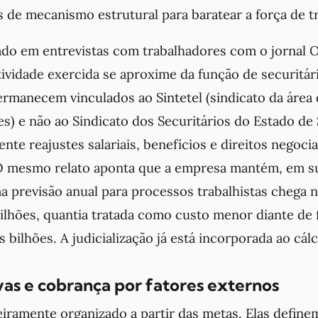
 de mecanismo estrutural para baratear a força de t
do em entrevistas com trabalhadores com o jornal O
ividade exercida se aproxime da função de securitári
ermanecem vinculados ao Sintetel (sindicato da área
) e não ao Sindicato dos Securitários do Estado de 
nte reajustes salariais, benefícios e direitos negoci
O mesmo relato aponta que a empresa mantém, em s
a previsão anual para processos trabalhistas chega 
ilhões, quantia tratada como custo menor diante de
s bilhões. A judicialização já está incorporada ao cál
as e cobrança por fatores externos
eiramente organizado a partir das metas. Elas define