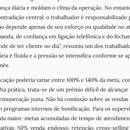
ança diária e moldam o clima da operação. No entant
ntradição central: o trabalhador é responsabilizado
ão depende apenas de seu esforço ou qualidade no a
nda, de confiança em ligação telefônica e do fech
de de ter cliente no dia”, resumiu um dos trabalhad
ária é fluida e a pressão se intensifica conforme se 
mês.
icação poderia variar entre 100% e 140% da meta, co
a prática, trata-se de um prêmio difícil de alcançar
remuneração justa. Não há comissão sobre as vendas 
 programas internos de bonificação. Para os supervi
nda maior: metas acumuladas de tempo de atendime
tativas, NPS, venda, endosso, retenção, cross-selling