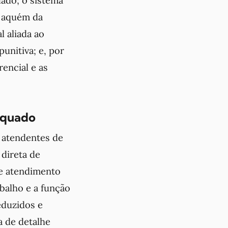
o aquém da
l aliada ao
unitiva; e, por
encial e as
equado
 atendentes de
 direta de
 e atendimento
abalho e a função
eduzidos e
a de detalhe