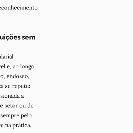
 reconhecimento
uições sem
arial.
l e, ao longo
o, endosso,
a se repete:
ssionada a
e setor ou de
, sempre pelo
 na prática,