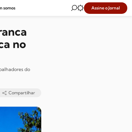
Assine o Jornal
m somos
ranca
ca no
abalhadores do
Compartilhar