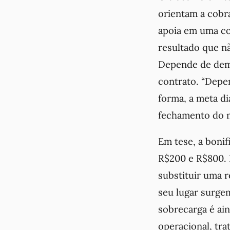
orientam a cobr
apoia em uma co
resultado que n
Depende de dema
contrato. “Depen
forma, a meta di
fechamento do 
Em tese, a bonif
R$200 e R$800. N
substituir uma 
seu lugar surgem
sobrecarga é ai
operacional, tra