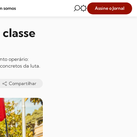
Assine o Jornal
m somos
 classe
nto operário:
concretos da luta.
Compartilhar