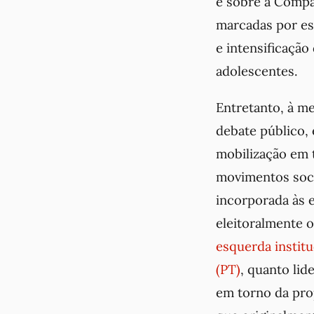
e sobre a Compa
marcadas por es
e intensificação
adolescentes.
Entretanto, à m
debate público, 
mobilização em t
movimentos soci
incorporada às e
eleitoralmente 
esquerda institu
(PT)
, quanto lid
em torno da pro