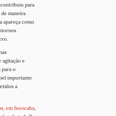
contribuiu para
m de maneira
da apareça como
ontornos
ero.
 nas
 agitação e
 para o
pel importante
etidos a
os, em Sorocaba
,