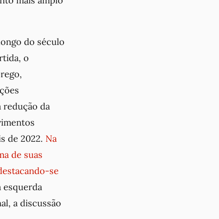
unto mais amplo
longo do século
tida, o
rego,
ações
a redução da
vimentos
ais de 2022.
Na
ma de suas
 destacando-se
a esquerda
nal, a discussão