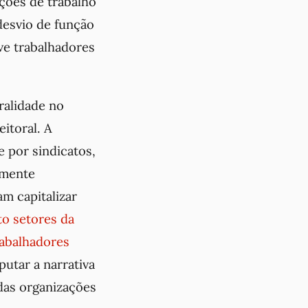
ções de trabalho
desvio de função
ive trabalhadores
ralidade no
eitoral. A
e por sindicatos,
amente
am capitalizar
to setores da
rabalhadores
putar a narrativa
das organizações