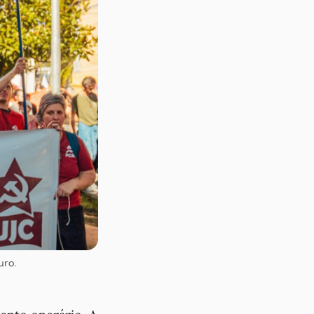
uro
.