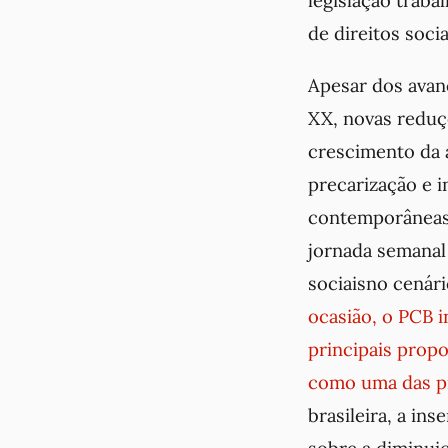
legislação traba
de direitos socia
Apesar dos avan
XX, novas reduçõ
crescimento da 
precarização e i
contemporâneas 
jornada semanal
sociaisno cenári
ocasião, o PCB 
principais prop
como uma das pr
brasileira, a ins
sobre a diminuiç