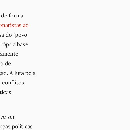
 de forma
onaristas ao
sa do "povo
própria base
idamente
to de
ão. A luta pela
 conflitos
ticas,
ve ser
ças políticas