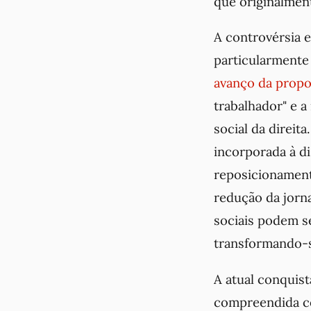
que originalmen
A controvérsia 
particularmente
avanço da propo
trabalhador" e 
social da direi
incorporada à d
reposicionamento
redução da jorn
sociais podem se
transformando-s
A atual conquis
compreendida co