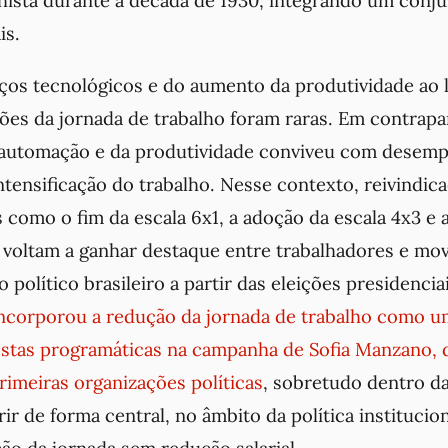
lhista durante a década de 1930, integrando um conj
is.
ços tecnológicos e do aumento da produtividade ao 
es da jornada de trabalho foram raras. Em contrapar
automação e da produtividade conviveu com desemp
ntensificação do trabalho. Nesse contexto, reivindic
como o fim da escala 6x1, a adoção da escala 4x3 e 
 voltam a ganhar destaque entre trabalhadores e mo
o político brasileiro a partir das eleições presidenci
incorporou a redução da jornada de trabalho como u
ostas programáticas na campanha de Sofia Manzano,
imeiras organizações políticas
, sobretudo dentro d
erir de forma central, no âmbito da política institucio
ão da jornada sem redução salarial.