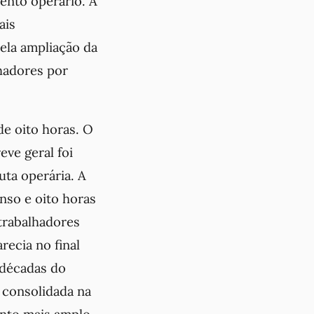
ento operário. A
ais
pela ampliação da
lhadores por
de oito horas. O
ve geral foi
ta operária. A
anso e oito horas
trabalhadores
recia no final
 décadas do
i consolidada na