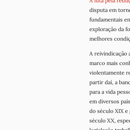
A luta pela red
disputa em torn
fundamentais ent
exploração da fo
melhores condiç
A reivindicação 
marco mais conh
violentamente r
partir daí, a ba
para a vida pes
em diversos país
do século XIX e
século XX, espec