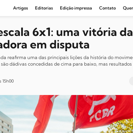
Artigos
Editorias
Edição impressa
Contato
Que
Agronegócio e Clima
escala 6x1: uma vitória da
Amazônia
adora em disputa
Cultura e Movimentos Sociais
Economia
da reafirma uma das principais lições da história do movime
ão são dádivas concedidas de cima para baixo, mas resultados 
Editoriais
Internacional
s 15h00
Juventude
Opinião
Política
Segurança Pública
Sindical