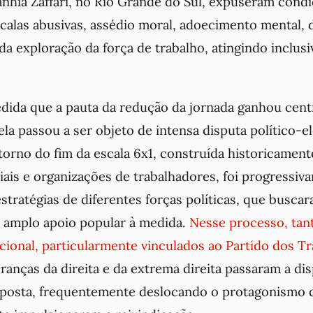
nhia Zaffari, no Rio Grande do Sul, expuseram condi
calas abusivas, assédio moral, adoecimento mental, 
 da exploração da força de trabalho, atingindo inclus
edida que a pauta da redução da jornada ganhou cent
ela passou a ser objeto de intensa disputa político-el
orno do fim da escala 6x1, construída historicament
ais e organizações de trabalhadores, foi progressiv
stratégias de diferentes forças políticas, que buscar
o amplo apoio popular à medida.
Nesse processo, tan
cional, particularmente vinculados ao Partido dos T
eranças da direita e da extrema direita passaram a dis
posta, frequentemente deslocando o protagonismo 