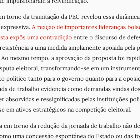
te impulsionaram a reivindicação.
em torno da tramitação da PEC revelou essa dinâmica
 expressiva.
A reação de importantes lideranças bols
sta expôs uma contradição
entre o discurso de defe
a resistência a uma medida amplamente apoiada pela 
ta. Ao mesmo tempo, a aprovação da proposta foi rap
isputa eleitoral, transformando-se em um instrumen
 político tanto para o governo quanto para a oposiç
ada de trabalho evidencia como demandas vindas dos
r absorvidas e ressignificadas pelas instituições polí
e em ativos estratégicos na competição eleitoral.
ta em torno da redução da jornada de trabalho não de
mo uma concessão espontânea do Estado ou das for