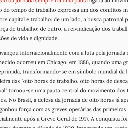
ução da jornada sempre foi uma pauta
ligada ao movim
o do tempo de trabalho expressa um dos conflitos m
re capital e trabalho: de um lado, a busca patronal 
rça de trabalho; de outro, a reivindicação dos traba
ões de vida e dignidade.
avançou internacionalmente com a luta pela jornada 
ecido ocorreu em Chicago, em 1886, quando uma gre
eprimida, transformando-se em símbolo mundial da lu
ndeira das "oito horas de trabalho, oito horas de desc
soal" tornou-se uma pauta central do movimento dos 
es. No Brasil, a defesa da jornada de oito horas já apa
 ganhou força com as greves operárias das primeiras
ialmente após a Greve Geral de 1917. A conquista fo