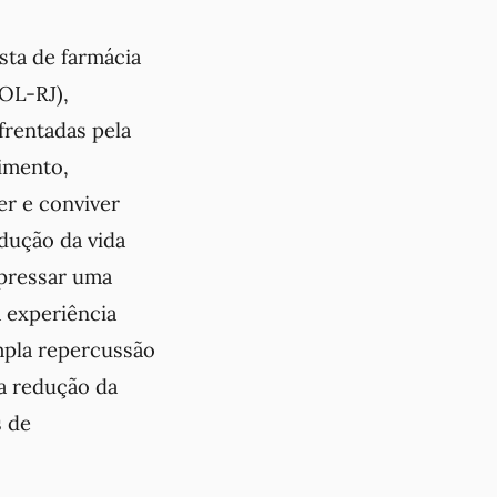
sta de farmácia
SOL-RJ),
frentadas pela
oimento,
er e conviver
dução da vida
xpressar uma
 experiência
mpla repercussão
da redução da
s de