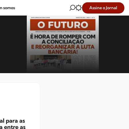
Assine o Jornal
m somos
l para as
a entre as